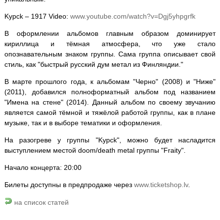
Kypck – 1917 Video:
www.youtube.com/watch?v=Dgj5yhpgrfk
В оформлении альбомов главным образом доминирует
кириллица и тёмная атмосфера, что уже стало
опознавательным знаком группы. Сама группа описывает свой
стиль, как "быстрый русский дум метал из Финляндии."
В марте прошлого года, к альбомам "Черно" (2008) и "Ниже"
(2011), добавился полноформатный альбом под названием
"Имена на стене" (2014). Данный альбом по своему звучанию
является самой тёмной и тяжёлой работой группы, как в плане
музыке, так и в выборе тематики и оформления.
На разогреве у группы "Kypck", можно будет насладится
выступлением местой doom/death metal группы "Fraity".
Начало концерта: 20:00
Билеты доступны в предпродаже через
www.ticketshop.lv
.
на список статей