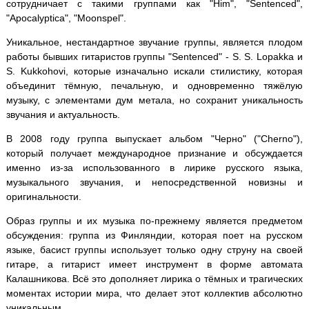
сотрудничает с такими группами как "Him", "Sentenced",
"Apocalyptica", "Moonspel".
Уникальное, нестандартное звучание группы, является плодом
работы бывших гитаристов группы "Sentenced" - S. S. Lopakka и
S. Kukkohovi, которые изначально искали стилистику, которая
объединит тёмную, печальную, и одновременно тяжёлую
музыку, с элементами дум метала, но сохранит уникальность
звучания и актуальность.
В 2008 году группа выпускает альбом "Черно" ("Cherno"),
который получает международное признание и обсуждается
именно из-за использованного в лирике русского языка,
музыкального звучания, и непосредственной новизны и
оригинальности.
Образ группы и их музыка по-прежнему является предметом
обсуждения: группа из Финляндии, которая поет на русском
языке, басист группы использует только одну струну на своей
гитаре, а гитарист имеет инструмент в форме автомата
Калашникова. Всё это дополняет лирика о тёмных и трагических
моментах истории мира, что делает этот коллектив абсолютно
уникальным.