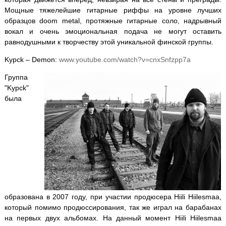
Мощные тяжелейшие гитарные риффы на уровне лучших
образцов doom metal, протяжные гитарные соло, надрывный
вокал и очень эмоциональная подача не могут оставить
равнодушными к творчеству этой уникальной финской группы.
Kypck – Demon:
www.youtube.com/watch?v=cnxSnfzpp7a
Группа
"Kypck"
была
образована в 2007 году, при участии продюсера Hiili Hiilesmaa,
который помимо продюссирования, так же играл на барабанах
на первых двух альбомах. На данный момент Hiili Hiilesmaa