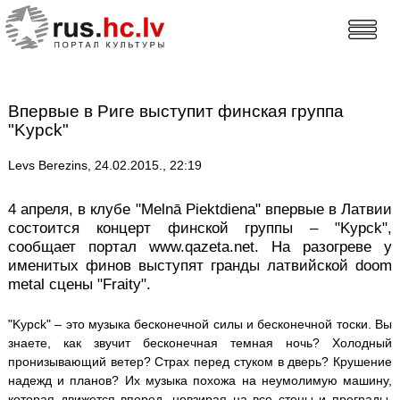
Впервые в Риге выступит финская группа
"Kypck"
Levs Berezins, 24.02.2015., 22:19
4 апреля, в клубе "Melnā Piektdiena" впервые в Латвии
состоится концерт финской группы – "Kypck",
сообщает портал www.qazeta.net. На разогреве у
именитых финов выступят гранды латвийской doom
metal сцены "Fraity".
"Kypck" – это музыка бесконечной силы и бесконечной тоски. Вы
знаете, как звучит бесконечная темная ночь? Холодный
пронизывающий ветер? Страх перед стуком в дверь? Крушение
надежд и планов? Их музыка похожа на неумолимую машину,
которая движется вперед, невзирая на все стены и преграды.