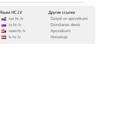
Языки HC.LV
Другие ссылки
rus.hc.lv
Dzejoļi un apsveikumi
ru.hc.lv
Dzimšanas dienā
www.hc.lv
Apsveikumi
lv.hc.lv
Horoskopi