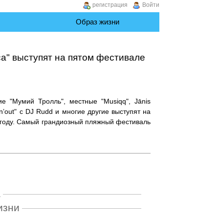
регистрация
Войти
Образ жизни
ca" выступят на пятом фестивале
ние "Мумий Тролль", местные "Musiqq", Jānis
ro’n’out" с DJ Rudd и многие другие выступят на
году. Самый грандиозный пляжный фестиваль
а
изни