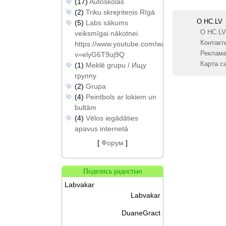
(17)
Autoskolas
(2)
Triku skrejriteņis Rīgā
О HC.LV
(5)
Labs sākums
О HC.LV
veiksmīgai nākotnei.
Контакт
https://www.youtube.com/watch?
Реклам
v=elyG6T9uj9Q
Карта с
(1)
Meklē grupu / Ищу
группу
(2)
Grupa
(4)
Peintbols ar lokiem un
bultām
(4)
Vēlos iegādāties
apavus internetā
[
Форум
]
Поделись радостью
Labvakar
Labvakar
DuaneGract