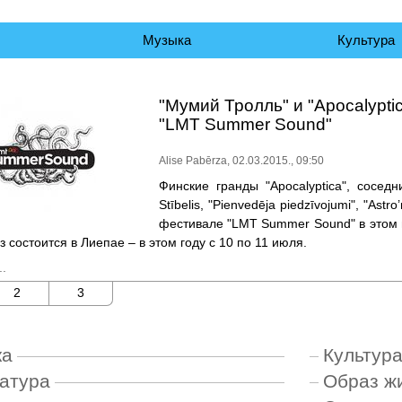
чало
Музыка
Культура
"Мумий Тролль" и "Apocalypti
"LMT Summer Sound"
Alise Pabērza, 02.03.2015., 09:50
Финские гранды "Apocalyptica", сосед
Stībelis, "Pienvedēja piedzīvojumi", "Ast
фестивале "LMT Summer Sound" в этом 
з состоится в Лиепае – в этом году с 10 по 11 июля.
.
2
3
ка
Культур
атура
Образ ж