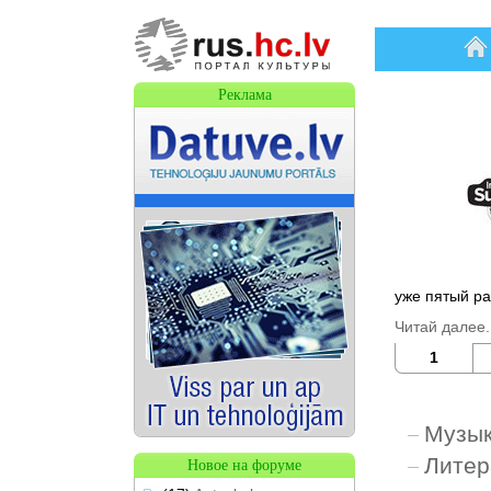
На
Реклама
уже пятый ра
Читай далее..
1
Музы
Литер
Новое на форуме