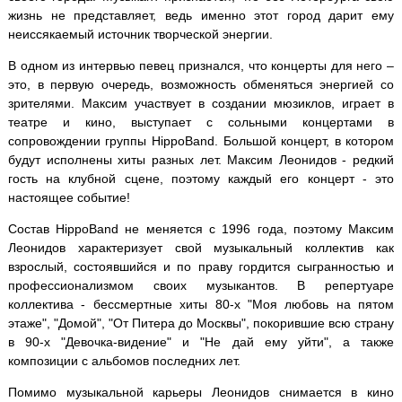
жизнь не представляет, ведь именно этот город дарит ему
неиссякаемый источник творческой энергии.
В одном из интервью певец признался, что концерты для него –
это, в первую очередь, возможность обменяться энергией со
зрителями. Максим участвует в создании мюзиклов, играет в
театре и кино, выступает с сольными концертами в
сопровождении группы HippoBand. Большой концерт, в котором
будут исполнены хиты разных лет. Максим Леонидов - редкий
гость на клубной сцене, поэтому каждый его концерт - это
настоящее событие!
Состав HippoBand не меняется с 1996 года, поэтому Максим
Леонидов характеризует свой музыкальный коллектив как
взрослый, состоявшийся и по праву гордится сыгранностью и
профессионализмом своих музыкантов. В репертуаре
коллектива - бессмертные хиты 80-х "Моя любовь на пятом
этаже", "Домой", "От Питера до Москвы", покорившие всю страну
в 90-х "Девочка-видение" и "Не дай ему уйти", а также
композиции с альбомов последних лет.
Помимо музыкальной карьеры Леонидов снимается в кино