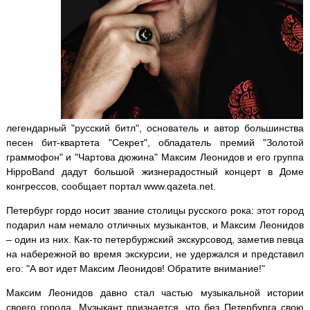
легендарный "русский битл", основатель и автор большинства
песен бит-квартета "Секрет", обладатель премий "Золотой
граммофон" и "Чартова дюжина" Максим Леонидов и его группа
HippoBand дадут большой жизнерадостный концерт в Доме
конгрессов, сообщает портал www.qazeta.net.
Петербург гордо носит звание столицы русского рока: этот город
подарил нам немало отличных музыкантов, и Максим Леонидов
– один из них. Как-то петербуржский экскурсовод, заметив певца
на набережной во время экскурсии, не удержался и представил
его: "А вот идет Максим Леонидов! Обратите внимание!"
Максим Леонидов давно стал частью музыкальной истории
своего города. Музыкант признается, что без Петербурга свою