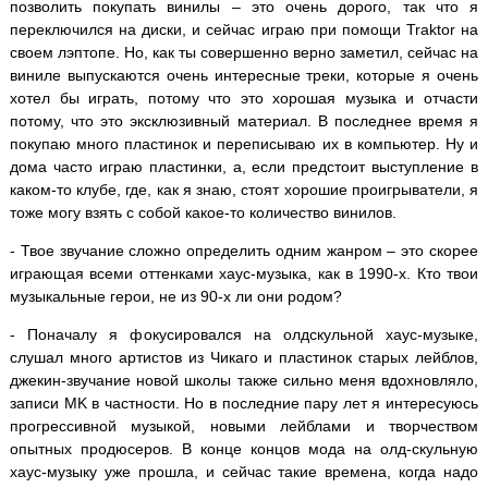
позволить покупать винилы – это очень дорого, так что я
переключился на диски, и сейчас играю при помощи Traktor на
своем лэптопе. Но, как ты совершенно верно заметил, сейчас на
виниле выпускаются очень интересные треки, которые я очень
хотел бы играть, потому что это хорошая музыка и отчасти
потому, что это эксклюзивный материал. В последнее время я
покупаю много пластинок и переписываю их в компьютер. Ну и
дома часто играю пластинки, а, если предстоит выступление в
каком-то клубе, где, как я знаю, стоят хорошие проигрыватели, я
тоже могу взять с собой какое-то количество винилов.
- Твое звучание сложно определить одним жанром – это скорее
играющая всеми оттенками хаус-музыка, как в 1990-х. Кто твои
музыкальные герои, не из 90-х ли они родом?
- Поначалу я фокусировался на олдскульной хаус-музыке,
слушал много артистов из Чикаго и пластинок старых лейблов,
джекин-звучание новой школы также сильно меня вдохновляло,
записи MK в частности. Но в последние пару лет я интересуюсь
прогрессивной музыкой, новыми лейблами и творчеством
опытных продюсеров. В конце концов мода на олд-скульную
хаус-музыку уже прошла, и сейчас такие времена, когда надо