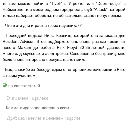
то там можно пойти в "Tivoli" в Утрехте, или "Doornroosje" в
Неймегене, и в моем родном городе есть клуб "Attack", который
только набирает обороты, но обязательно станет популярным.
- Что в эти дни играет в твоих наушниках?
- Последний подкаст Нины Кравитц, который она записала для
Resident Advisor. В ее подборке очень-очень разные треки: от
нового Makam до работы Pink Floyd 30-35-летней давности,
много олд-скульных и асид-треков. Совершенно без границ, мне
было очень интересно послушать этот микс.
- Бас, спасибо за беседу, ждем с нетерпением вечеринки в Риге
с твоим участием!
на список статей
0 коментариев
Комментирование доступно всем.
Добавление комментария