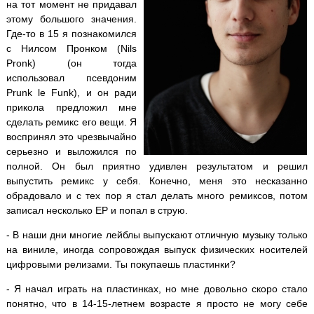
на тот момент не придавал
этому большого значения.
Где-то в 15 я познакомился
с Нилсом Пронком (Nils
Pronk) (он тогда
использовал псевдоним
Prunk le Funk), и он ради
прикола предложил мне
сделать ремикс его вещи. Я
воспринял это чрезвычайно
серьезно и выложился по
полной. Он был приятно удивлен результатом и решил
выпустить ремикс у себя. Конечно, меня это несказанно
обрадовало и с тех пор я стал делать много ремиксов, потом
записал несколько EP и попал в струю.
- В наши дни многие лейблы выпускают отличную музыку только
на виниле, иногда сопровождая выпуск физических носителей
цифровыми релизами. Ты покупаешь пластинки?
- Я начал играть на пластинках, но мне довольно скоро стало
понятно, что в 14-15-летнем возрасте я просто не могу себе