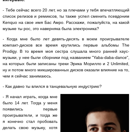
- Тебе сейчас всего 20 лет, но за плечами у тебя впечатляющий
список релизов и ремиксов, ты также успел сменить псевдоним
Kenquo на свое имя Бас Амро. Расскажи, пожалуйста, на какой
музыке ты рос, это наверняка была электроника?
- Когда мне было лет девять-десять в моем проигрывателе
компакт-дисков все время крутились первые альбомы The
Prodigy. В то время моя сестра слушала много ранней хаус-
музыки, у нее были сборники под названием "Yaba-daba-dance",
на которых были записаны треки Эрика Морилло и 2 Unlimited,
ну и потом много микшированных дисков оказали влияние на то,
чем я сейчас занимаюсь.
- Как давно ты влился в танцевальную индустрию?
- Я начал играть, когда мне
было 14 лет. Тогда у меня
появились первые
проигрыватели, и тогда же
я конечно стал пробовать
делать свою музыку, хотя