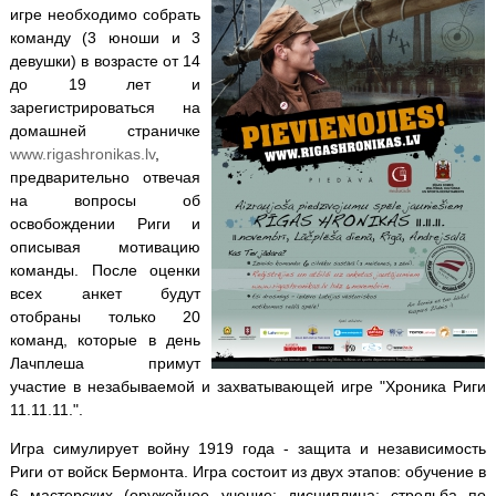
игре необходимо собрать
команду (3 юноши и 3
девушки) в возрасте от 14
до 19 лет и
зарегистрироваться на
домашней страничке
www.rigashronikas.lv
,
предварительно отвечая
на вопросы об
освобождении Риги и
описывая мотивацию
команды. После оценки
всех анкет будут
отобраны только 20
команд, которые в день
Лачплеша примут
участие в незабываемой и захватывающей игре "Хроника Риги
11.11.11.".
Игра симулирует войну 1919 года - защита и независимость
Риги от войск Бермонта. Игра состоит из двух этапов: обучение в
6 мастерских (оружейное учение; дисциплина; стрельба по