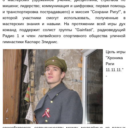
мишени; лидерство; коммуникация и шифровка; первая помощь
и транспортировка пострадавшего) и миссия "Сохрани Ригу!", в
которой участники смогут использовать, полученные в
мастерских знания и навыки. На протяжении всей игры дух
команд поддержит солист группы "Gainfast", радиоведущий
Радио 1 и член латвийского спортивного общества уличной
гимнастики Каспарс Злиднис.
Цель игры
"Хроника
Риги
11.11.11."
-
способствовать сотрудничеству между молодёжью из разных