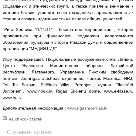
социальных и этнических групп, а также привлечь внимание к
истории Латвии, укрепить свою гражданскую принадлежность к
стране и создать идентичность на основе общих ценностей.
"Рига Хроника 11/11/11" - бесплатное мероприятие , которое
проводиться при финансовой поддержки департамента
образования, культуры и спорта Рижской думы и общественной
организации "МЕДИЯ ГИД".
Игру поддерживают: Национальные вооружённые силы Латвии,
Центр Яунсаргов Министерства обороны Латвийской
республики, Латвэнерго, Управление Рижским свободным
портом, Jaunrīgas attīstības uzņēmums, Hanzas Maiznīca, NRJ,
Toi Toi Латвии, Pelēkais Vilks, Preobject, журнал "Ilustrētā
Junioriem", www.inbox.lv, Rīgas Skolēnu dome, www.e-klase.lv,
www.hc.lv.
Дополнительная информация :
www.rigashronikas.lv
на список статей
0 коментариев